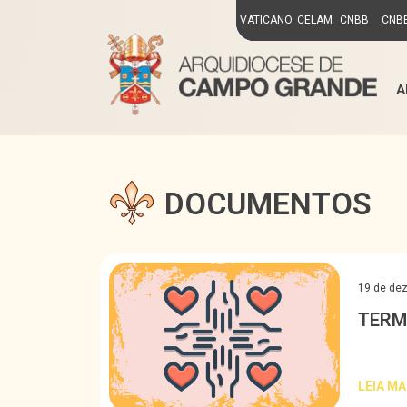
VATICANO
CELAM
CNBB
CNBB
A
DOCUMENTOS
19 de de
TERM
LEIA MA