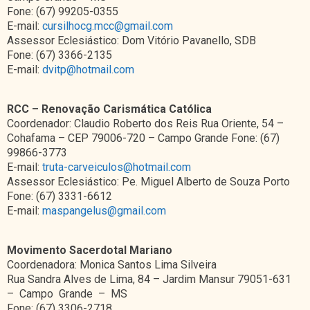
Fone: (67) 99205-0355
E-mail:
cursilhocg.mcc@gmail.com
Assessor Eclesiástico: Dom Vitório Pavanello, SDB
Fone: (67) 3366-2135
E-mail:
dvitp@hotmail.com
RCC – Renovação Carismática Católica
Coordenador: Claudio Roberto dos Reis Rua Oriente, 54 –
Cohafama – CEP 79006-720 – Campo Grande Fone: (67)
99866-3773
E-mail:
truta-carveiculos@hotmail.com
Assessor Eclesiástico: Pe. Miguel Alberto de Souza Porto
Fone: (67) 3331-6612
E-mail:
maspangelus@gmail.com
Movimento Sacerdotal Mariano
Coordenadora: Monica Santos Lima Silveira
Rua Sandra Alves de Lima, 84 – Jardim Mansur 79051-631
– Campo Grande – MS
Fone: (67) 3306-2718