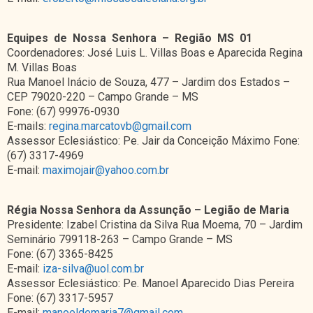
Equipes de Nossa Senhora – Região MS 01
Coordenadores: José Luis L. Villas Boas e Aparecida Regina
M. Villas Boas
Rua Manoel Inácio de Souza, 477 – Jardim dos Estados –
CEP 79020-220 – Campo Grande – MS
Fone: (67) 99976-0930
E-mails:
regina.marcatovb@gmail.com
Assessor Eclesiástico: Pe. Jair da Conceição Máximo Fone:
(67) 3317-4969
E-mail:
maximojair@yahoo.com.br
Régia Nossa Senhora da Assunção – Legião de Maria
Presidente: Izabel Cristina da Silva Rua Moema, 70 – Jardim
Seminário 799118-263 – Campo Grande – MS
Fone: (67) 3365-8425
E-mail:
iza-silva@uol.com.br
Assessor Eclesiástico: Pe. Manoel Aparecido Dias Pereira
Fone: (67) 3317-5957
E-mail:
manoeldemaria7@gmail.com