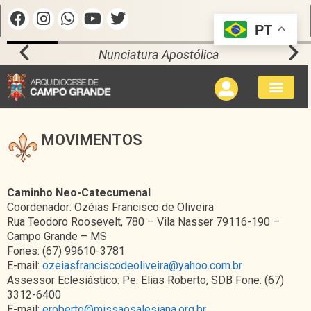
PT
Nunciatura Apostólica
MOVIMENTOS
Caminho Neo-Catecumenal
Coordenador: Ozéias Francisco de Oliveira
Rua Teodoro Roosevelt, 780 – Vila Nasser 79116-190 –
Campo Grande – MS
Fones: (67) 99610-3781
E-mail:
ozeiasfranciscodeoliveira@yahoo.com.br
Assessor Eclesiástico: Pe. Elias Roberto, SDB Fone: (67)
3312-6400
E-mail:
eroberto@missaosalesiana.org.br