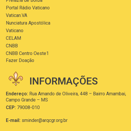
Prelazia de Borba
Portal Rádio Vaticano
Vatican.VA
Nunciatura Apostólica
Vaticano
CELAM
CNBB
CNBB Centro Oeste1
Fazer Doação
INFORMAÇÕES
Endereço:
Rua Amando de Oliveira, 448 – Bairro Amambai,
Campo Grande – MS
CEP:
79008-010
E-mail:
sminder@arqcgr.org.br