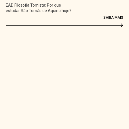
osofia Tomista: Por que
Arqui
 São Tomás de Aquino hoje?
lança
Futsa
SAIBA MAIS