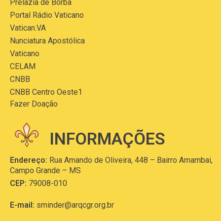
Prelazia de Borba
Portal Rádio Vaticano
Vatican.VA
Nunciatura Apostólica
Vaticano
CELAM
CNBB
CNBB Centro Oeste1
Fazer Doação
INFORMAÇÕES
Endereço:
Rua Amando de Oliveira, 448 – Bairro Amambai,
Campo Grande – MS
CEP:
79008-010
E-mail:
sminder@arqcgr.org.br