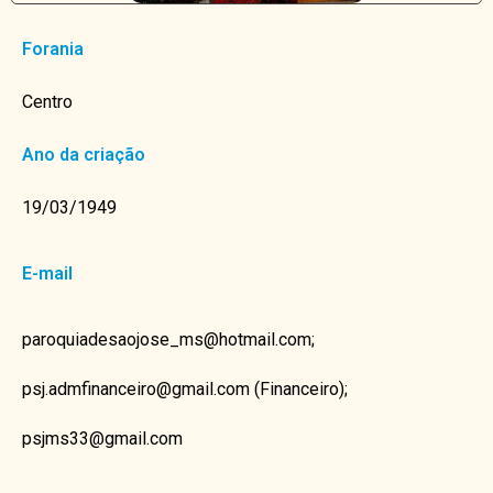
Forania
Centro
Ano da criação
19/03/1949
E-mail
paroquiadesaojose_ms@hotmail.com;
psj.admfinanceiro@gmail.com (Financeiro);
psjms33@gmail.com