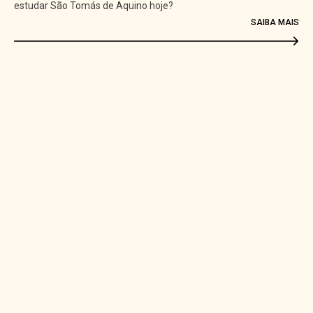
lança Copa da Juventude Católica de
Futsal
SAIBA MA