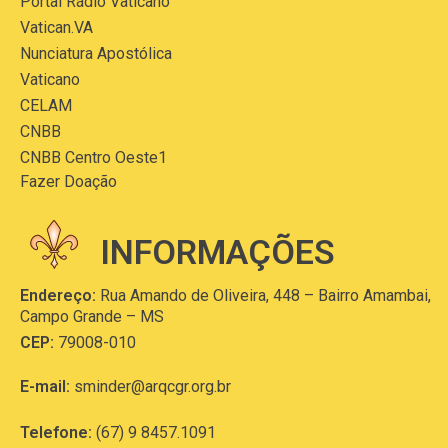
Portal Rádio Vaticano
Vatican.VA
Nunciatura Apostólica
Vaticano
CELAM
CNBB
CNBB Centro Oeste1
Fazer Doação
INFORMAÇÕES
Endereço:
Rua Amando de Oliveira, 448 – Bairro Amambai,
Campo Grande – MS
CEP:
79008-010
E-mail:
sminder@arqcgr.org.br
Telefone:
(67) 9 8457.1091