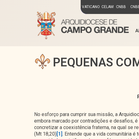
VATICANO
CELAM
CNBB
CNBB
A
PEQUENAS CO
No esforço para cumprir sua missão, a Arquidio
embora marcado por contradições e desafios, é 
concretizar a coexistência fraterna, na qual se r
(Mt 18,20)
[1]
. Entende que a vida comunitária é 