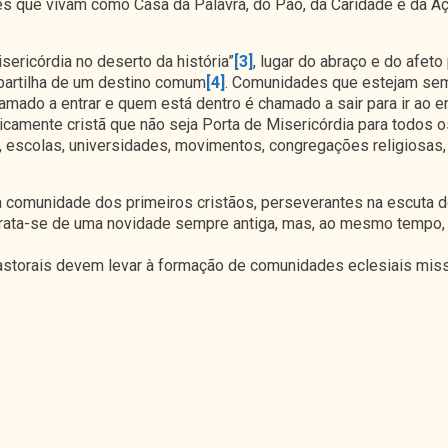
s que vivam como Casa da Palavra, do Pão, da Caridade e da A
ricórdia no deserto da história”
[3]
, lugar do abraço e do afeto
 partilha de um destino comum
[4]
. Comunidades que estejam semp
mado a entrar e quem está dentro é chamado a sair para ir ao en
camente cristã que não seja Porta de Misericórdia para todos os
is, escolas, universidades, movimentos, congregações religiosa
 comunidade dos primeiros cristãos, perseverantes na escuta do
. Trata-se de uma novidade sempre antiga, mas, ao mesmo tempo, 
astorais devem levar à formação de comunidades eclesiais miss