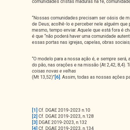
comunidades cristãs maduras na fé, comunidade
“Nossas comunidades precisam ser oásis de mise
de Deus; acolhê-lo e perceber nele alguém que
mesmo, tempo enviar. Aquele que está fora é cha
é que “não poderá haver uma comunidade autenti
essas portas nas igrejas, capelas, obras socia
“O modelo para a nossa ação é, e sempre será, a
do pão, nas orações e na missão (At 2,42; 8,4)
coisas novas e velhas
(Mt 13,52)”
[6]
. Assim, todas as nossas ações p
[1]
Cf. DGAE 2019-2023 n.10
[2]
Cf. DGAE 2019-2023, n.128
[3]
DGAE 2019-2023, n.132
[4]
Cf. DGAE 2019-2023, n.134