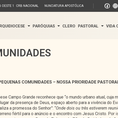
 OESTE 1
CRB NACIONAL
NUNCIATURA APOSTÓLICA
RQUIDIOCESE
PARÓQUIAS
CLERO
PASTORAL
VIDA
MUNIDADES
PEQUENAS COMUNIDADES – NOSSA PRIORIDADE PASTORA
cese Campo Grande reconhece que “o mundo urbano atual, cuja m
lugar da presença de Deus, espaço aberto para a vivência do Ev
ealiza a promessa do Senhor”: “
Onde dois ou três estiverem reuni
terreno fértil para o anúncio e o encontro com Jesus Cristo. Por 