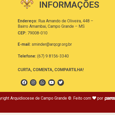
INFORMAÇÕES
Endereço:
Rua Amando de Oliveira, 448 –
Bairro Amambai, Campo Grande – MS
CEP:
79008-010
E-mail:
sminder@arqcgr.org.br
Telefone:
(67) 9 8156-3340
CURTA, COMENTA, COMPARTILHA!
right Arquidiocese de Campo Grande ©. Feito com
por