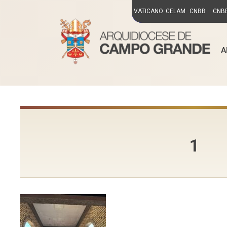
VATICANO
CELAM
CNBB
CNBB
A
1