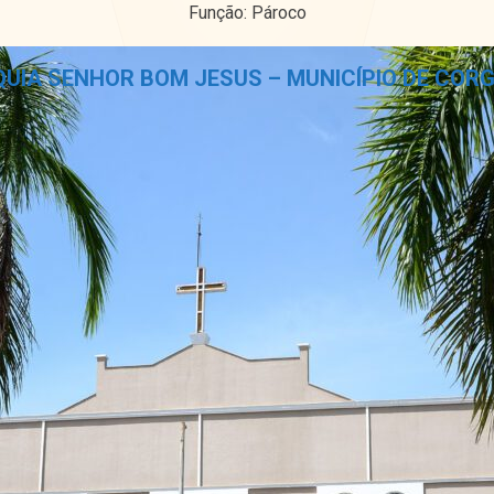
Função: Pároco
UIA SENHOR BOM JESUS – MUNICÍPIO DE COR