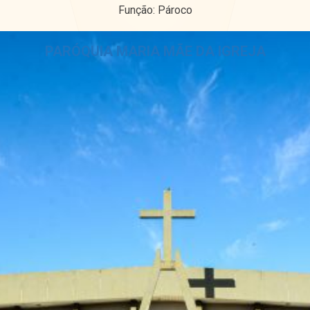
Função: Pároco
PARÓQUIA MARIA MÃE DA IGREJA